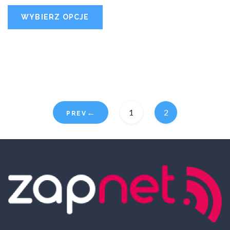
WYBIERZ OPCJE
←
1
2