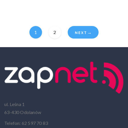
1
2
→
ul. Leśna 1
63-430 Odolanów
Telefon: 62 597 70 83