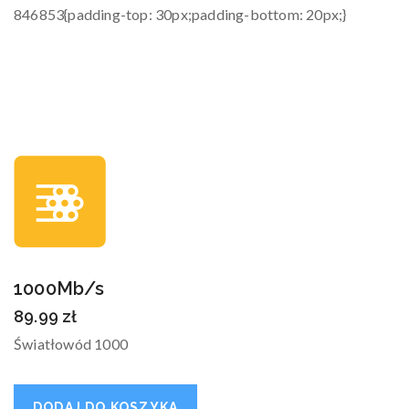
846853{padding-top: 30px;padding-bottom: 20px;}
So
1000Mb/s
89.99
zł
Światłowód 1000
DODAJ DO KOSZYKA