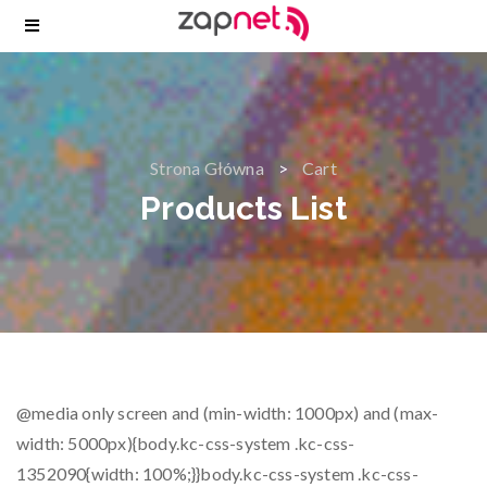
Strona Główna
Cart
Products List
@media only screen and (min-width: 1000px) and (max-
width: 5000px){body.kc-css-system .kc-css-
1352090{width: 100%;}}body.kc-css-system .kc-css-