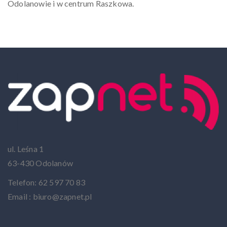
Odolanowie i w centrum Raszkowa.
ul. Leśna 1
63-430 Odolanów
Telefon: 62 597 70 83
Email : biuro@zapnet.pl