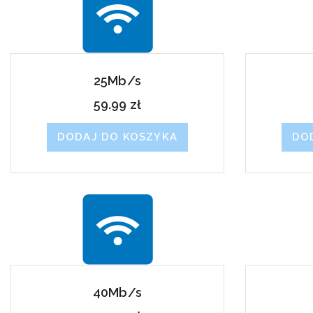
25Mb/s
59.99
zł
DODAJ DO KOSZYKA
DO
40Mb/s