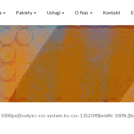
ja
Pakiety
Usługi
O Nas
Kontakt
: 5000px){body.kc-css-system .kc-css-1352090{width: 100%;}}