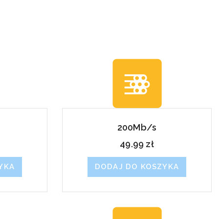
So
200Mb/s
49.99
zł
YKA
DODAJ DO KOSZYKA