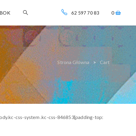
EBOK
0
62 597 70 83
Strona Główna
Cart
body.kc-css-system .kc-css-846853{padding-top: