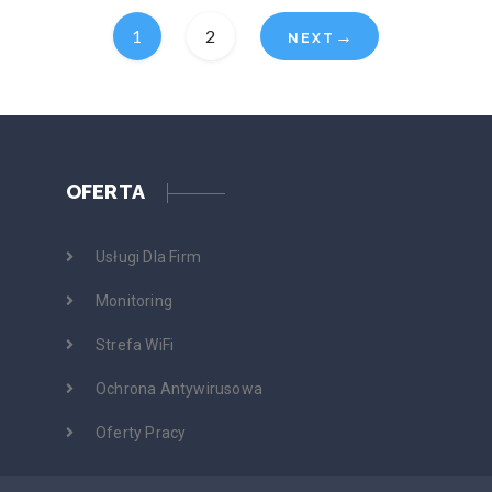
1
2
→
OFERTA
Usługi Dla Firm
Monitoring
Strefa WiFi
Ochrona Antywirusowa
Oferty Pracy