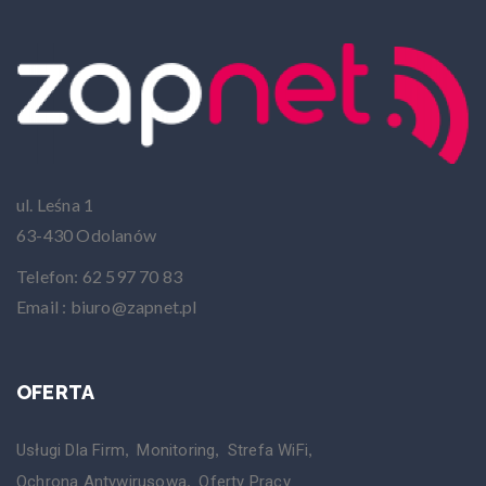
ul. Leśna 1
63-430 Odolanów
Telefon: 62 597 70 83
Email : biuro@zapnet.pl
OFERTA
Usługi Dla Firm
Monitoring
Strefa WiFi
Ochrona Antywirusowa
Oferty Pracy