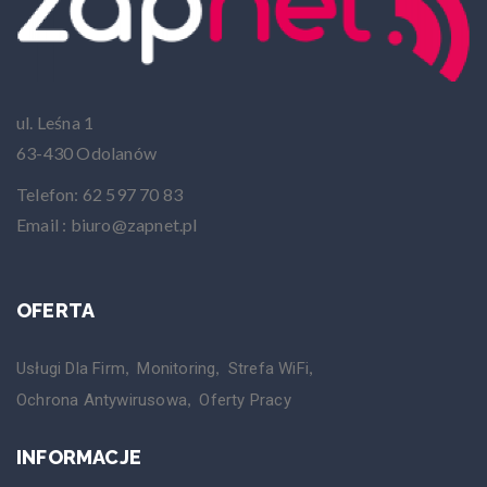
ul. Leśna 1
63-430 Odolanów
Telefon: 62 597 70 83
Email : biuro@zapnet.pl
OFERTA
Usługi Dla Firm
Monitoring
Strefa WiFi
Ochrona Antywirusowa
Oferty Pracy
INFORMACJE