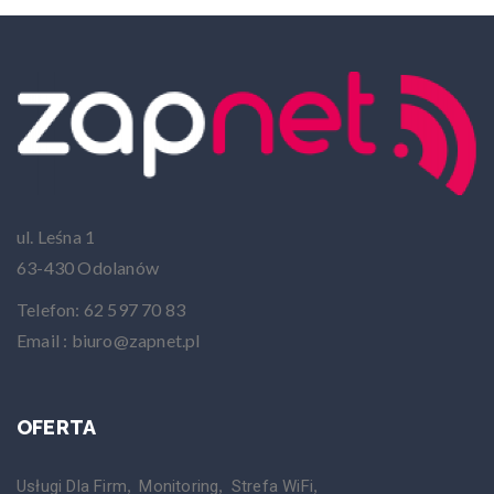
ul. Leśna 1
63-430 Odolanów
Telefon: 62 597 70 83
Email : biuro@zapnet.pl
OFERTA
Usługi Dla Firm
Monitoring
Strefa WiFi